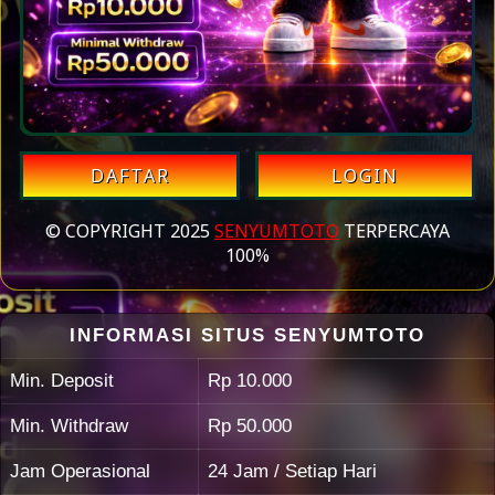
DAFTAR
LOGIN
© COPYRIGHT 2025
SENYUMTOTO
TERPERCAYA
100%
INFORMASI SITUS SENYUMTOTO
Min. Deposit
Rp 10.000
Min. Withdraw
Rp 50.000
Jam Operasional
24 Jam / Setiap Hari